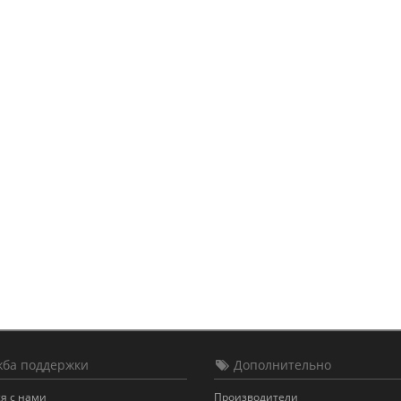
ба поддержки
Дополнительно
я с нами
Производители