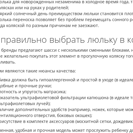
юлька для новорожденных незаменима в холодное время года, та
олясках или на руках у родителей;
 яркий солнечный день преимуществом люльки становится пло
юлька-переноска позволяет без проблем перемещать сонного реб
уда коляской по разным причинам не заезжают.
 правильно выбрать люльку в к
 бренды предлагают шасси с несколькими сменными блоками, но
е желательно покупать этот элемент в прогулочную коляску того
ливать.
и являются такие нюансы качества:
бивка должна быть гипоаллергенной и простой в уходе (в идеал
добные и прочные ручки;
лотность и упругость матрасика;
оказатель ультрафиолетовой фильтрации капюшона (в идеале т
льтрафиолетовых лучей);
аличие дополнительных удобств (например, ножек, которые мож
ентиляционного отверстия, боковых окошек);
рисутствие в комплекте аксессуаров (москитной сетки, дождевика
енная, удобная и прочная модель может прослужить ребенку до