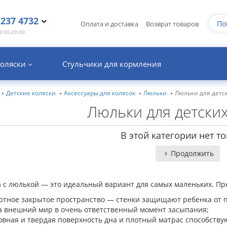
3
237 4732
Оплата и доставка
Возврат товаров
9:00-20:00
коляски
Стульчики для кормления
Детские коляски
Аксессуары для колясок
Люльки
Люльки для детск
Люльки для детских
В этой категории нет то
Продолжить
а с люлькой — это идеальный вариант для самых маленьких. П
ютное закрытое пространство — стенки защищают ребенка от п
а внешний мир в очень ответственный момент засыпания;
овная и твердая поверхность дна и плотный матрас способств