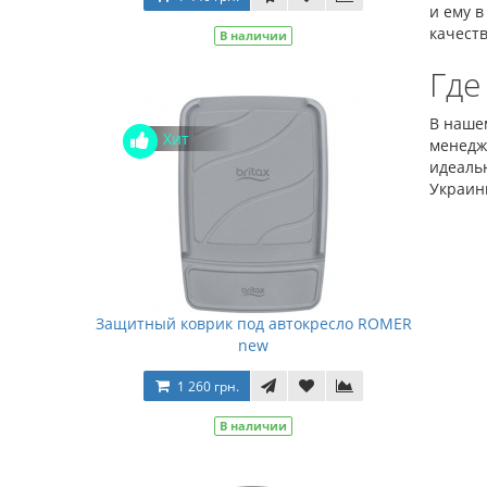
и ему в
качеств
В наличии
Где
В наше
Хит
менедж
идеаль
Украин
Защитный коврик под автокресло ROMER
new
1 260 грн.
В наличии