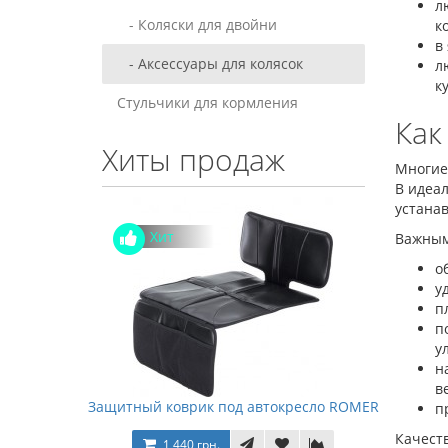
л
- Коляски для двойни
к
в
- Аксессуары для колясок
л
к
Стульчики для кормления
Как
Хиты продаж
Многие
В идеал
устанав
Хит
Важным
о
у
п
п
у
н
в
Защитный коврик под автокресло ROMER
п
Качеств
1 440 грн.