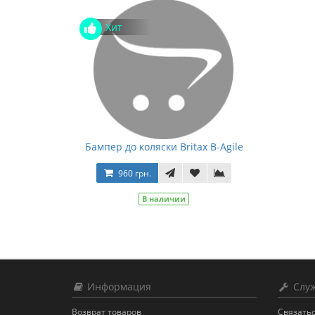
Хит
Бампер до коляски Britax B-Agile
960 грн.
В наличии
Информация
Служ
Возврат товаров
Связатьс