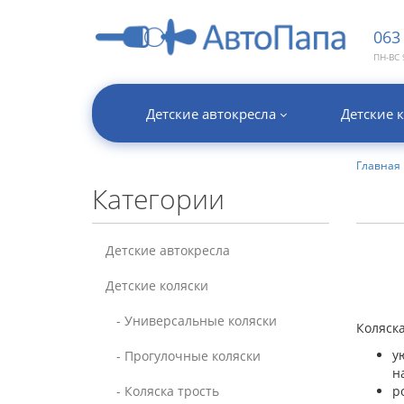
06
ПН-ВС 
Детские автокресла
Детские 
Главная
Категории
Детские автокресла
Детские коляски
- Универсальные коляски
Коляск
у
- Прогулочные коляски
н
- Коляска трость
р