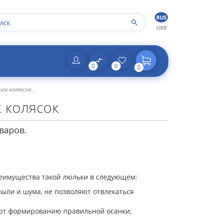
RUS
UKR
0
0
0
их колясок ,
 колясок
варов.
реимущества такой люльки в следующем:
ыли и шума, не позволяют отвлекаться
уют формированию правильной осанки;