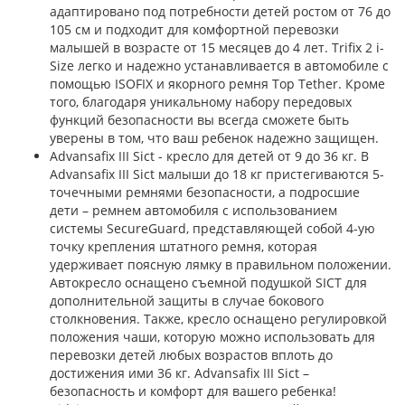
адаптировано под потребности детей ростом от 76 до
105 см и подходит для комфортной перевозки
малышей в возрасте от 15 месяцев до 4 лет. Trifix 2 i-
Size легко и надежно устанавливается в автомобиле с
помощью ISOFIX и якорного ремня Top Tether. Кроме
того, благодаря уникальному набору передовых
функций безопасности вы всегда сможете быть
уверены в том, что ваш ребенок надежно защищен.
Advansafix III Sict - кресло для детей от 9 до 36 кг. В
Advansafix III Sict малыши до 18 кг пристегиваются 5-
точечными ремнями безопасности, а подросшие
дети – ремнем автомобиля с использованием
системы SecureGuard, представляющей собой 4-ую
точку крепления штатного ремня, которая
удерживает поясную лямку в правильном положении.
Автокресло оснащено съемной подушкой SICT для
дополнительной защиты в случае бокового
столкновения. Также, кресло оснащено регулировкой
положения чаши, которую можно использовать для
перевозки детей любых возрастов вплоть до
достижения ими 36 кг. Advansafix III Sict –
безопасность и комфорт для вашего ребенка!