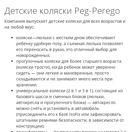
Детские коляски Peg-Perego
Компания выпускает детские коляски для всех возрастов и
на любой вкус:
коляски—люльки с жестким дном обеспечивают
ребенку удобную позу, а съемная люлька позволяет
его переносить в руках, это отличный выбор для
новорожденных;
прогулочные коляски для более старшего возраста
(коляски-трости), когда ребенок может уверенно
сидеть — они легкие и маневренные, просто
складываются и не занимают много места при
хранении;
универсальные коляски (2 в 1 и 3 в 1), состоящие из
базового шасси и сменных блоков (люльки,
автокресла и прогулочного блока) — автокресло
можно снять и установить в автомобиль
(присоединить его к базе IsoFix или зафиксировать
штатными ремнями безопасности, в зависимости от
конструкции);
трансформеры — по принципу похожи на модели 2 в