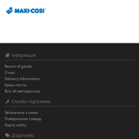
Інформація
Return of goods
О нас
Delivery Information
Краш-тесты
Всё об автокреслах
Служба підтримки
Зв'язатися з нами
Повернення товару
Карта сайту
Додатково