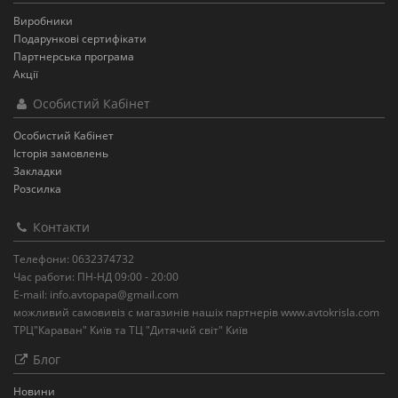
Виробники
Подарункові сертифікати
Партнерська програма
Акції
Особистий Кабінет
Особистий Кабінет
Історія замовлень
Закладки
Розсилка
Контакти
Телефони: 0632374732
Час работи: ПН-НД 09:00 - 20:00
E-mail: info.avtopapa@gmail.com
можливий самовивіз с магазинів нашіх партнерів www.avtokrisla.com
ТРЦ"Караван" Київ та ТЦ "Дитячий світ" Київ
Блог
Новини