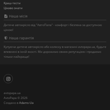
Краш-тести
Цікаво знати
Наша місія
Дитяче автокрісло від "АвтоПапа" - комфорт і безпека за доступною
ціною!
Наша гарантія
Купуючи дитяче автокрісло або коляску в магазині avtopapa.ua, будьте
впевнені в їхній якості. Ми дорожимо своєю репутацією і продаємо
тільки найкраще!
avtopapa.ua
AvtoPapa © 2026
Создано в
Adams-Ua