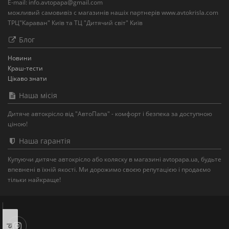
із вагою від 15 до 36 кг.
E-mail: info.avtopapa@gmail.com
можливий самовивіз с магазинів нашіх партнерів www.avtokrisla.com
ТРЦ"Караван" Київ та ТЦ "Дитячий світ" Київ
Як замовити автокрісло ?
Блог
Якщо у вас виникне запитання, ви зможете отримати
Новини
детальну консультацію від наших менеджерів. Вам
Краш-тести
допоможуть обрати найбільш підхоже автомобільне крісло,
Цікаво знати
а також підкажуть терміни доставки у ваше місто.
Наша місія
Дитяче автокрісло від "АвтоПапа" - комфорт і безпека за доступною
ціною!
Наша гарантія
Купуючи дитяче автокрісло або коляску в магазині avtopapa.ua, будьте
впевнені в їхній якості. Ми дорожимо своєю репутацією і продаємо
тільки найкраще!