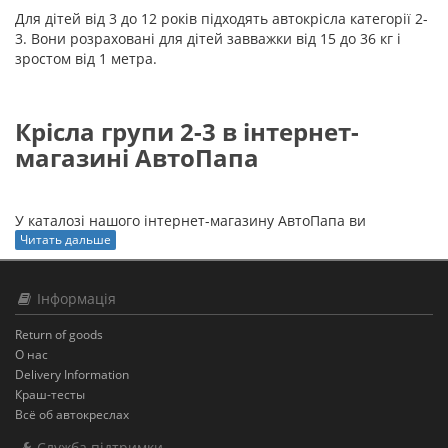
Для дітей від 3 до 12 років підходять автокрісла категорії 2-
3. Вони розраховані для дітей завважки від 15 до 36 кг і
зростом від 1 метра.
Крісла групи 2-3 в інтернет-
магазині АвтоПапа
У каталозі нашого інтернет-магазину АвтоПапа ви
знайдете кращий вибір дитячих крісел для різних вікових
Читать дальше
груп. Вироби, що представлені на сайті, повністю
відповідають європейському стандарту безпеки ECE R44/04.
Інформація
Ви можете вибрати серед таких моделі:
Return of goods
О нас
BRITAX-ROMER KID II – ергономічні боковини з м'якого
Delivery Information
матеріалу, можна установити в автомобілі різного
Краш-тесты
типу, V-подібна спинка розроблена з урахуванням
Всё об автокреслах
росту дитини.
RECARO Monza Nova 2 Seatfix – ергономічна форма
Служба підтримки